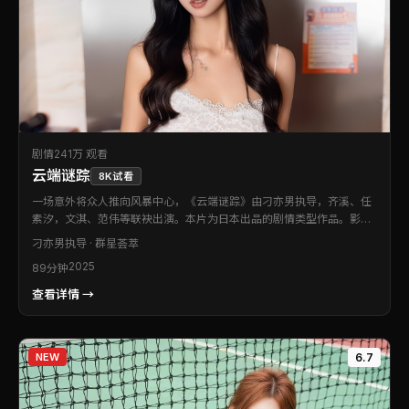
剧情
241万 观看
云端谜踪
8K试看
一场意外将众人推向风暴中心，《云端谜踪》由刁亦男执导，齐溪、任
素汐，文淇、范伟等联袂出演。本片为日本出品的剧情类型作品。影片
用冷静镜头铺陈悬念，层层剥茧直至令人屏息的高潮。适合喜欢强情节
刁亦男
执导 · 群星荟萃
与人物刻画的观众。
2025
89分钟
查看详情 →
NEW
6.7