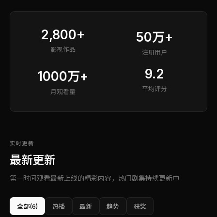
2,800+
50万+
影视作品
注册用户
9.2
1000万+
平均评分
月观看量
实时更新
最新更新
第一时间观看最新上线的精彩内容，热门剧集持续更新中
全部
(6)
热播
最新
趋势
获奖