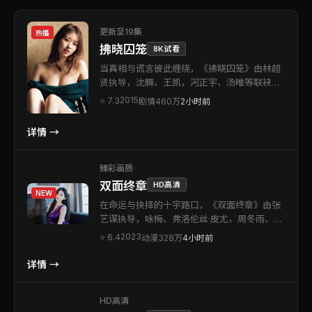
更新至19集
热播
拂晓囚笼
8K试看
当真相与谎言彼此缠绕，《拂晓囚笼》由林超
贤执导，沈腾、王凯，河正宇、汤唯等联袂出
演。本片为泰国出品的剧情类型作品。影片用
2015
⭐
7.3
剧情
460万
2小时前
冷静镜头铺陈悬念，层层剥茧直至令人屏息的
高潮。推荐给偏爱氛围感与情绪张力的影迷。
详情 →
臻彩画质
双面终章
HD高清
NEW
在命运与抉择的十字路口，《双面终章》由张
艺谋执导，咏梅、弗洛伦丝·皮尤，周冬雨、菅
田将晖等联袂出演。本片为韩国出品的动漫类
2023
⭐
6.4
动漫
328万
4小时前
型作品。人物弧光完整，情感落点真实，适合
静下心来慢慢品读。适合喜欢强情节与人物刻
详情 →
画的观众。
HD高清