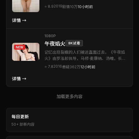
段奕宏、范伟等联袂出演。本片为日本出品的
2019
⭐
8.9
剧情
10万
10小时前
剧情类型作品。类型元素与作者表达兼顾，娱
乐性与思考性取得微妙平衡。片尾余韵悠长，
详情 →
值得二刷留意伏笔。
1080P
午夜焰火
8K试看
NEW
记忆出现裂痕的人们被迫直面过去，《午夜焰
火》由罗泓轸执导，马修·麦康纳、汤唯，长泽
雅美、段奕宏等联袂出演。本片为韩国出品的
2016
⭐
7.8
悬疑
362万
12小时前
悬疑类型作品。配乐与场面调度相互成就，营
造出独特的沉浸氛围。适合喜欢强情节与人物
详情 →
刻画的观众。
加载更多内容
每日更新
50+ 部新内容