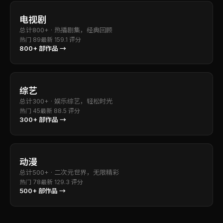
电视剧
总计
800+
·
热播剧集，经典回顾
热门
89
最新
15
9.1
评分
800+
部作品 →
综艺
总计
300+
·
娱乐综艺，轻松时光
热门
45
最新
8
8.5
评分
300+
部作品 →
动漫
总计
500+
·
二次元世界，无限精彩
热门
78
最新
12
9.3
评分
500+
部作品 →